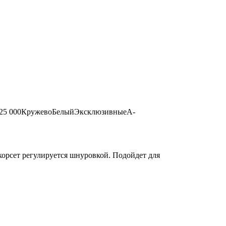
25 000
Кружево
Белый
Эксклюзивные
А-
корсет регулируется шнуровкой. Подойдет для