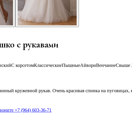
шко с рукавами
нский
С корсетом
Классические
Пышные
Айвори
Венчание
Свыше 
линный кружевной рукав. Очень красивая спинка на пуговицах, 
звоните
+7 (964) 603-36-71