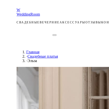
W
Wedding
Room
СВАДЕБНЫЕ
ВЕЧЕРНИЕ
АКСЕССУАРЫ
ОТЗЫВЫ
КОН
ЗАПИСЬ
Главная
·
Свадебные платья
·
Эльза