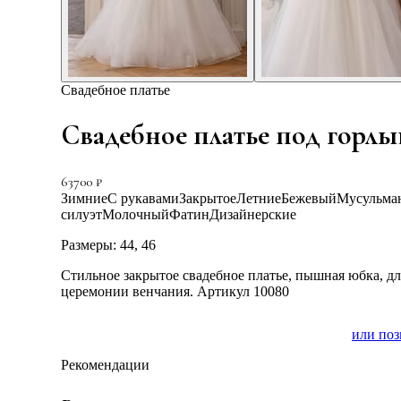
Свадебное платье
Свадебное платье под горлы
63700
₽
Зимние
С рукавами
Закрытое
Летние
Бежевый
Мусульма
силуэт
Молочный
Фатин
Дизайнерские
Размеры:
44, 46
Стильное закрытое свадебное платье, пышная юбка, д
церемонии венчания. Артикул 10080
или по
ЗАПИСАТЬСЯ НА ПРИМЕРКУ
Рекомендации