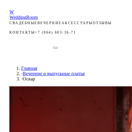
W
Wedding
Room
СВАДЕБНЫЕ
ВЕЧЕРНИЕ
АКСЕССУАРЫ
ОТЗЫВЫ
КОНТАКТЫ
+7 (964) 603-36-71
ЗАПИСЬ
ЗАПИСЬ
Главная
·
Вечерние и выпускные платья
·
Оскар