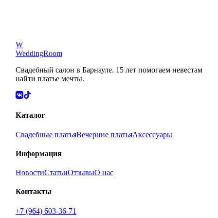
White bloom
W
Wedding
Room
39900
₽
Свадебный салон в Барнауле. 15 лет помогаем невестам
найти платье мечты.
Каталог
Свадебные платья
Вечерние платья
Аксессуары
Информация
Новости
Статьи
Отзывы
О нас
Контакты
+7 (964) 603-36-71