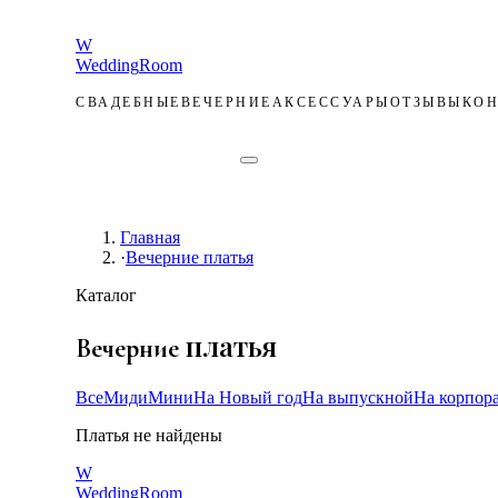
W
Wedding
Room
СВАДЕБНЫЕ
ВЕЧЕРНИЕ
АКСЕССУАРЫ
ОТЗЫВЫ
КОН
ЗАПИСЬ
Главная
·
Вечерние платья
Каталог
платья
Вечерние
Все
Миди
Мини
На Новый год
На выпускной
На корпор
Платья не найдены
W
Wedding
Room