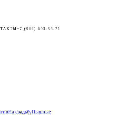
ТАКТЫ
+7 (964) 603-36-71
ЗАПИСЬ
атив
На свадьбу
Пышные