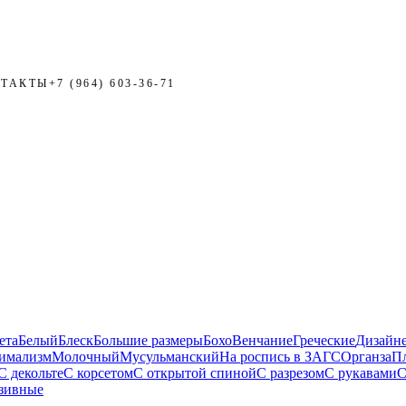
ТАКТЫ
+7 (964) 603-36-71
ЗАПИСЬ
ета
Белый
Блеск
Большие размеры
Бохо
Венчание
Греческие
Дизайн
имализм
Молочный
Мусульманский
На роспись в ЗАГС
Органза
П
С декольте
С корсетом
С открытой спиной
С разрезом
С рукавами
С
зивные