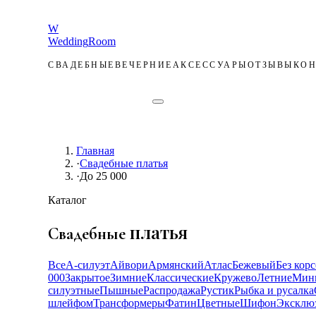
W
Wedding
Room
СВАДЕБНЫЕ
ВЕЧЕРНИЕ
АКСЕССУАРЫ
ОТЗЫВЫ
КОН
ЗАПИСЬ
Главная
·
Свадебные платья
·
До 25 000
Каталог
платья
Свадебные
Все
А-силуэт
Айвори
Армянский
Атлас
Бежевый
Без корс
000
Закрытое
Зимние
Классические
Кружево
Летние
Мин
силуэтные
Пышные
Распродажа
Рустик
Рыбка и русалка
шлейфом
Трансформеры
Фатин
Цветные
Шифон
Эксклю