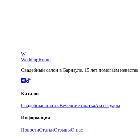
Гленна
W
Wedding
Room
21400
₽
Свадебный салон в Барнауле. 15 лет помогаем невеста
Каталог
Свадебные платья
Вечерние платья
Аксессуары
Информация
Новости
Статьи
Отзывы
О нас