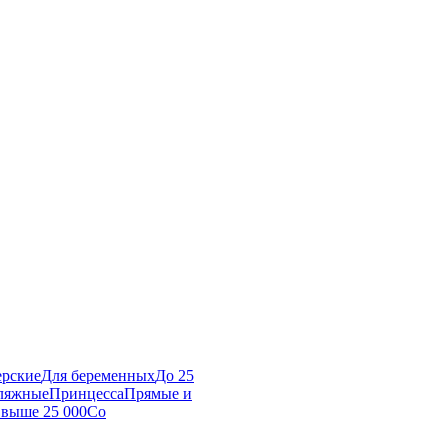
ерские
Для беременных
До 25
ляжные
Принцесса
Прямые и
выше 25 000
Со