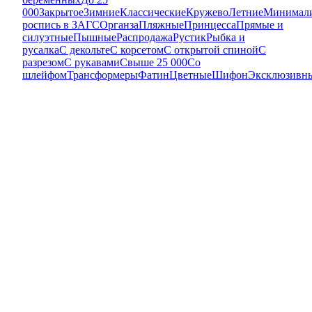
000
Закрытое
Зимние
Классические
Кружево
Летние
Минимал
роспись в ЗАГС
Органза
Пляжные
Принцесса
Прямые и
силуэтные
Пышные
Распродажа
Рустик
Рыбка и
русалка
С декольте
С корсетом
С открытой спиной
С
разрезом
С рукавами
Свыше 25 000
Со
шлейфом
Трансформеры
Фатин
Цветные
Шифон
Эксклюзивн