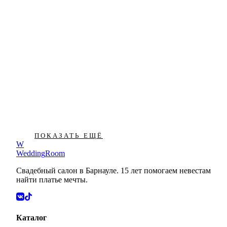
Джуди
ПОКАЗАТЬ ЕЩЁ
W
37500
₽
Wedding
Room
Свадебный салон в Барнауле. 15 лет помогаем невестам
найти платье мечты.
Каталог