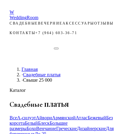
W
Wedding
Room
СВАДЕБНЫЕ
ВЕЧЕРНИЕ
АКСЕССУАРЫ
ОТЗЫВЫ
КОНТАКТЫ
+7 (964) 603-36-71
ЗАПИСЬ
ЗАПИСЬ
Главная
·
Свадебные платья
·
Свыше 25 000
Каталог
платья
Свадебные
Все
А-силуэт
Айвори
Армянский
Атлас
Бежевый
Без
корсета
Белый
Блеск
Большие
размеры
Бохо
Венчание
Греческие
Дизайнерские
Для
беременных
До 25